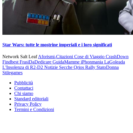
Star Wars: tutte le mostrine imperiali e i loro significati
Network Salt Leaf
Aforismi-Citazioni
Cose di Viaggio
CrashDown
Findbest
FrasiDaDedicare
GuidaMamme
iPhonmania
LaGoleada
L'Insolenza di R2-D2
Notizie Secche
Qrios
Rally
StatoDonna
Stilegames
Pubblicità
Contattaci
Chi siamo
Standard editoriali
Privacy Policy
Termini e Condizioni