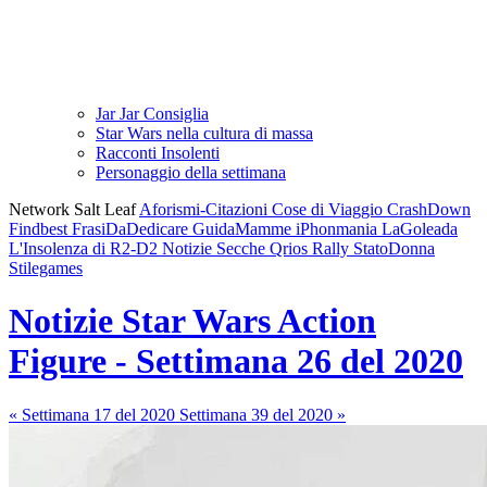
Jar Jar Consiglia
Star Wars nella cultura di massa
Racconti Insolenti
Personaggio della settimana
Network Salt Leaf
Aforismi-Citazioni
Cose di Viaggio
CrashDown
Findbest
FrasiDaDedicare
GuidaMamme
iPhonmania
LaGoleada
L'Insolenza di R2-D2
Notizie Secche
Qrios
Rally
StatoDonna
Stilegames
Notizie Star Wars Action
Figure - Settimana 26 del 2020
« Settimana 17 del 2020
Settimana 39 del 2020 »