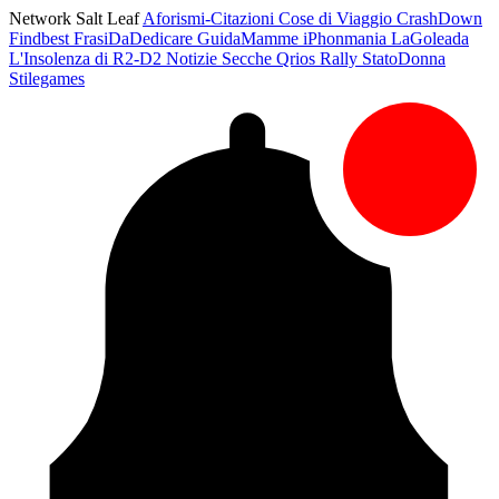
Network Salt Leaf
Aforismi-Citazioni
Cose di Viaggio
CrashDown
Findbest
FrasiDaDedicare
GuidaMamme
iPhonmania
LaGoleada
L'Insolenza di R2-D2
Notizie Secche
Qrios
Rally
StatoDonna
Stilegames