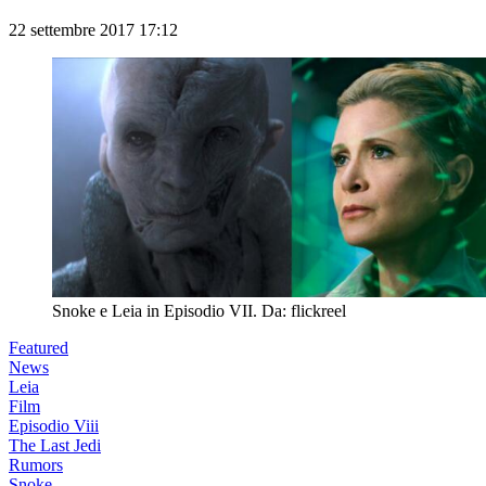
22 settembre 2017 17:12
Snoke e Leia in Episodio VII. Da: flickreel
Featured
News
Leia
Film
Episodio Viii
The Last Jedi
Rumors
Snoke