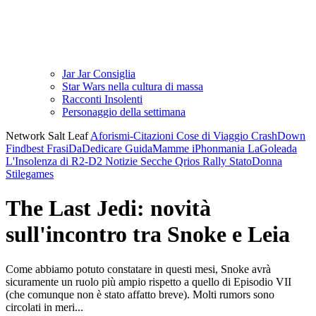
Jar Jar Consiglia
Star Wars nella cultura di massa
Racconti Insolenti
Personaggio della settimana
Network Salt Leaf
Aforismi-Citazioni
Cose di Viaggio
CrashDown
Findbest
FrasiDaDedicare
GuidaMamme
iPhonmania
LaGoleada
L'Insolenza di R2-D2
Notizie Secche
Qrios
Rally
StatoDonna
Stilegames
The Last Jedi: novità
sull'incontro tra Snoke e Leia
Come abbiamo potuto constatare in questi mesi, Snoke avrà
sicuramente un ruolo più ampio rispetto a quello di Episodio VII
(che comunque non è stato affatto breve). Molti rumors sono
circolati in meri...