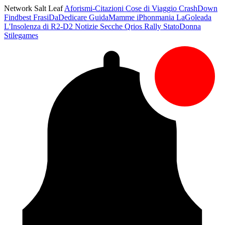
Network Salt Leaf
Aforismi-Citazioni
Cose di Viaggio
CrashDown
Findbest
FrasiDaDedicare
GuidaMamme
iPhonmania
LaGoleada
L'Insolenza di R2-D2
Notizie Secche
Qrios
Rally
StatoDonna
Stilegames