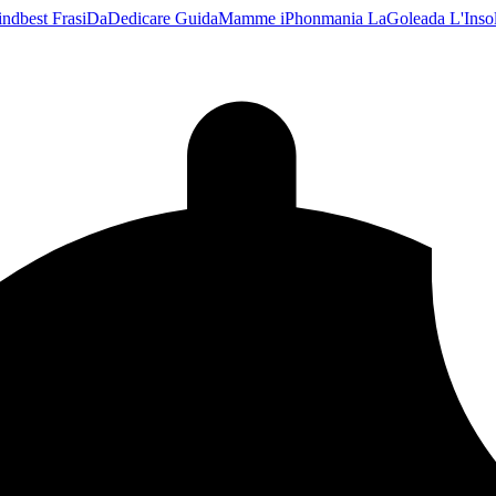
indbest
FrasiDaDedicare
GuidaMamme
iPhonmania
LaGoleada
L'Ins